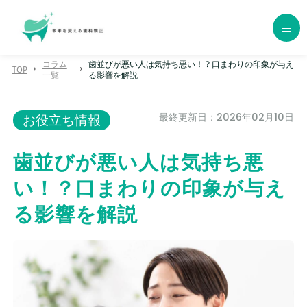
コラム
歯並びが悪い人は気持ち悪い！？口まわりの印象が与え
TOP
一覧
る影響を解説
ホーム
最終更新日：2026年02月10日
お役立ち情報
歯科矯正の種類
エリア別おすすめクリニック
歯並びが悪い人は気持ち悪
い！？口まわりの印象が与え
年代別おすすめクリニック
る影響を解説
クリニック一覧
コラム一覧
用語集