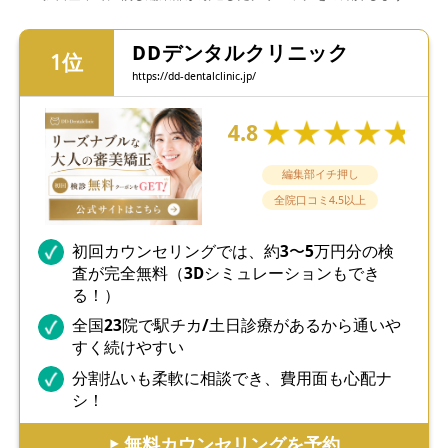
DDデンタルクリニック
https://dd-dentalclinic.jp/
4.8
編集部イチ押し
全院口コミ4.5以上
初回カウンセリングでは、約3〜5万円分の検
査が完全無料（3Dシミュレーションもでき
る！）
全国23院で駅チカ/土日診療があるから通いや
すく続けやすい
分割払いも柔軟に相談でき、費用面も心配ナ
シ！
▶︎ 無料カウンセリングを予約