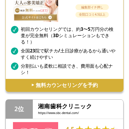
編集部イチ押し
全院口コミ4.5以上
初回カウンセリングでは、約3〜5万円分の検
査が完全無料（3Dシミュレーションもでき
る！）
全国23院で駅チカ/土日診療があるから通いや
すく続けやすい
分割払いも柔軟に相談でき、費用面も心配ナ
シ！
▶︎ 無料カウンセリングを予約
湘南歯科クリニック
https://www.sbc-dental.com/