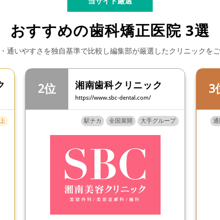
当サイト厳選
おすすめの歯科矯正医院 3選
・通いやすさを
独自基準で比較し編集部が厳選したクリニックを
ク
湘南歯科クリニック
https://www.sbc-dental.com/
以上
駅チカ
全国展開
大手グループ
通