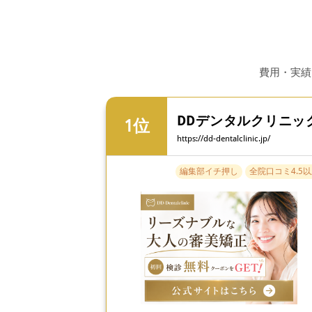
費用・実績
DDデンタルクリニッ
https://dd-dentalclinic.jp/
編集部イチ押し
全院口コミ4.5