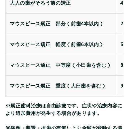
大人の歯がそろう前の矯正
41
マウスピース矯正 部分（前歯4本以内）
27
マウスピース矯正 軽度（前歯6本以内）
55
マウスピース矯正 中等度（小臼歯を含む）
88
マウスピース矯正 重度（大臼歯を含む）
99
※矯正歯科治療は自由診療です。症状や治療内容に
より追加費用が発生する場合があります。
※症例・装置・抜歯の有無により金額が変動する場