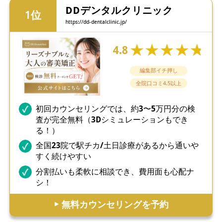
DDデンタルクリニック
https://dd-dentalclinic.jp/
4.8
編集部イチ押し
全院口コミ4.5以上
初回カウンセリングでは、約3〜5万円分の検
査が完全無料（3Dシミュレーションもでき
る！）
全国23院で駅チカ/土日診療があるから通いや
すく続けやすい
分割払いも柔軟に相談でき、費用面も心配ナ
シ！
▶︎ 無料カウンセリングを予約