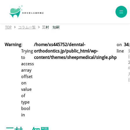
TOP
コラム一覧
三村 知嗣
ホーム
Warning
:
/home/xs445752/denntal-
on
34
歯科矯正の種類
Trying
orthodontics.jp/public_html/wp-
line
to
content/themes/sheepmedical/single.php
access
エリア別おすすめクリニック
array
offset
年代別おすすめクリニック
on
value
of
クリニック一覧
type
bool
コラム一覧
in
用語集