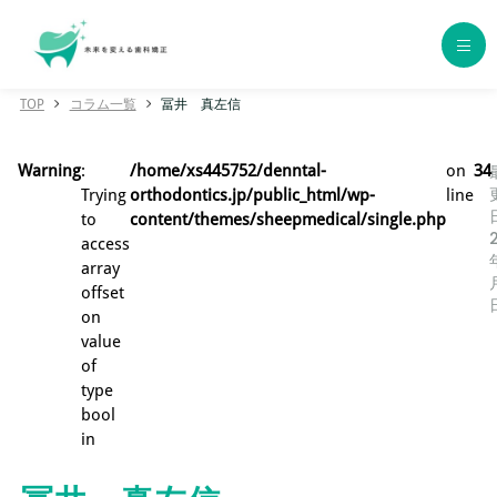
TOP
コラム一覧
冨井 真左信
ホーム
Warning
:
/home/xs445752/denntal-
on
34
歯科矯正の種類
Trying
orthodontics.jp/public_html/wp-
line
to
content/themes/sheepmedical/single.php
access
エリア別おすすめクリニック
array
offset
年代別おすすめクリニック
on
value
of
クリニック一覧
type
bool
コラム一覧
in
用語集