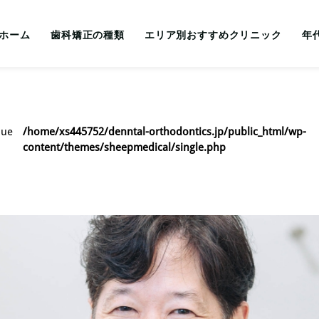
ホーム
歯科矯正の種類
エリア別おすすめクリニック
年
lue
/home/xs445752/denntal-orthodontics.jp/public_html/wp-
content/themes/sheepmedical/single.php