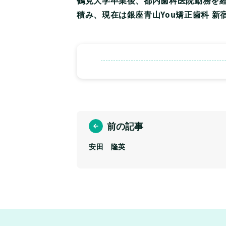
鶴見大学卒業後、都内歯科医院勤務を
積み、現在は銀座青山You矯正歯科 新
前の記事
安田 隆英