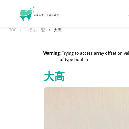
TOP
コラム一覧
大高
Warning
: Trying to access array offset on va
of type bool in
大高