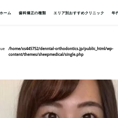
ホーム
歯科矯正の種類
エリア別おすすめクリニック
年
lue
/home/xs445752/denntal-orthodontics.jp/public_html/wp-
content/themes/sheepmedical/single.php