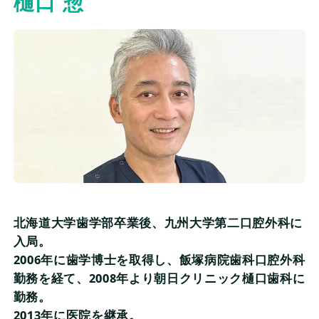
樋口 惣
監修情報
よくある質問
当サイトについて
会社概要
個人情報保護方針
北海道大学歯学部卒業後、九州大学第二口腔外科に
評価基準及び記事制作の流れ
入局。
2006年に歯学博士を取得し、飯塚病院歯科口腔外科
勤務を経て、2008年より朝日クリニック樋口歯科に
勤務。
2013年に医院を継承。