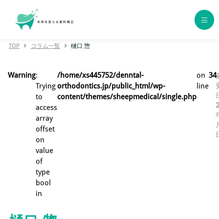
TOP
コラム一覧
樋口 惣
ホーム
Warning
:
/home/xs445752/denntal-
on
34
歯科矯正の種類
Trying
orthodontics.jp/public_html/wp-
line
to
content/themes/sheepmedical/single.php
access
エリア別おすすめクリニック
array
offset
年代別おすすめクリニック
on
value
of
クリニック一覧
type
bool
コラム一覧
in
用語集