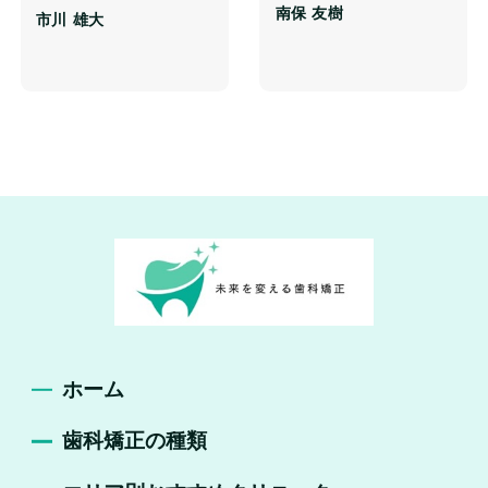
南保 友樹
市川 雄⼤
ホーム
歯科矯正の種類