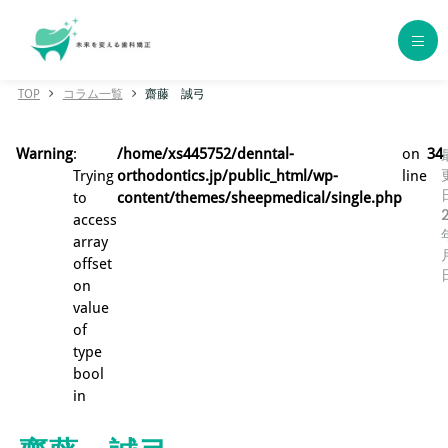
TOP
コラム一覧
齋藤 誠弓
ホーム
Warning
:
/home/xs445752/denntal-
on
34
歯科矯正の種類
Trying
orthodontics.jp/public_html/wp-
line
to
content/themes/sheepmedical/single.php
access
エリア別おすすめクリニック
array
offset
年代別おすすめクリニック
on
value
of
クリニック一覧
type
bool
コラム一覧
in
用語集