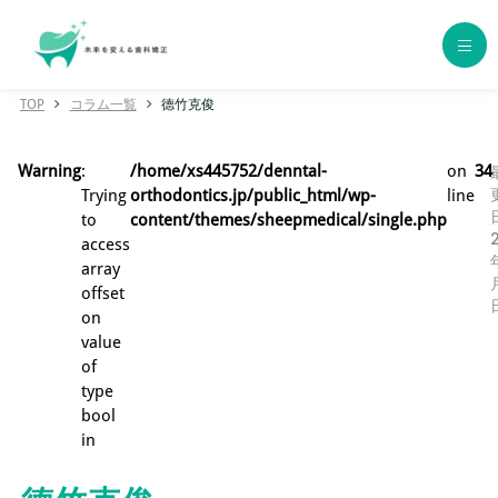
TOP
コラム一覧
德竹克俊
ホーム
Warning
:
/home/xs445752/denntal-
on
34
歯科矯正の種類
Trying
orthodontics.jp/public_html/wp-
line
to
content/themes/sheepmedical/single.php
access
エリア別おすすめクリニック
array
offset
年代別おすすめクリニック
on
value
of
クリニック一覧
type
bool
コラム一覧
in
用語集